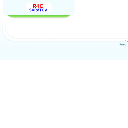
C
Конст