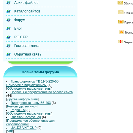
Архив файлов
Обычна
Каталог сайтов
Обычна
Форум
Горяча
Блог
Горяч
РО СРР
Закрыт
Гостевая книга
Обратная связь
Новые темы форума
Трансформатор ТВ 11-3-220-50.
Помогите с подключением
(1)
[
Обсуждение на разные темы
]
Вопросы и предложения по работе сайта
(64)
[
Другая информация
]
Электронные часы В6-403
(3)
[
Ремонт др. техники
]
Радио FM
(0)
[
Обсуждение на разные темы
]
Russian Contest Log
(6)
[
Программное обеспечение для
соревнований
]
UA1DZ VHF CUP
(0)
[
УКВ
]