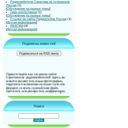
Радиолюбители Саратова на телеканале
Россия
(1)
[
Обсуждение на разные темы
]
Гимн контестмена
(1)
[
Обсуждение на разные темы
]
Ссылки на сайты Радиоклубов России
(1)
[
Другая информация
]
RK4CWA
(4)
[
Другая информация
]
Подписка новостей
Приветствуем вас на новом сайте
Саратовских радиолюбителей! Здесь вы
можете разместить ваши фотографии,
поделиться мнениями на мини-чате или
форуме, скачать нужный вам файл,
прочитать или разместить информацию,
поделиться ссылкой на ваш ресурс. Также
можно и подписаться на новости сайта. До
встречи на страницах сайта!
Поиск