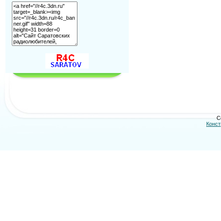
C
Конст