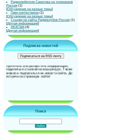
Радиолюбители Саратова на телеканале
Россия
(1)
[
Обсуждение на разные темы
]
Гимн контестмена
(1)
[
Обсуждение на разные темы
]
Ссылки на сайты Радиоклубов России
(1)
[
Другая информация
]
RK4CWA
(4)
[
Другая информация
]
Подписка новостей
Приветствуем вас на новом сайте
Саратовских радиолюбителей! Здесь вы
можете разместить ваши фотографии,
поделиться мнениями на мини-чате или
форуме, скачать нужный вам файл,
прочитать или разместить информацию,
поделиться ссылкой на ваш ресурс. Также
можно и подписаться на новости сайта. До
встречи на страницах сайта!
Поиск