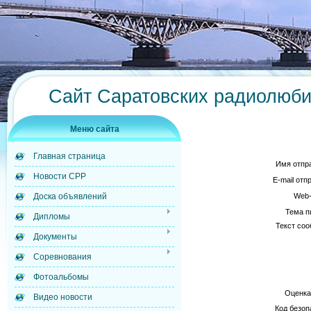
Сайт Саратовских радиолюб
Меню сайта
Главная страница
Имя отпр
Новости СРР
E-mail от
Web-
Доска объявлений
Тема п
Дипломы
Текст со
Документы
Соревнования
Фотоальбомы
Оценка
Видео новости
Код безо