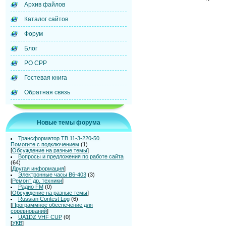
Архив файлов
Каталог сайтов
Форум
Блог
РО СРР
Гостевая книга
Обратная связь
Новые темы форума
Трансформатор ТВ 11-3-220-50.
Помогите с подключением
(1)
[
Обсуждение на разные темы
]
Вопросы и предложения по работе сайта
(64)
[
Другая информация
]
Электронные часы В6-403
(3)
[
Ремонт др. техники
]
Радио FM
(0)
[
Обсуждение на разные темы
]
Russian Contest Log
(6)
[
Программное обеспечение для
соревнований
]
UA1DZ VHF CUP
(0)
[
УКВ
]