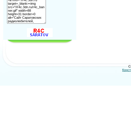
C
Конст