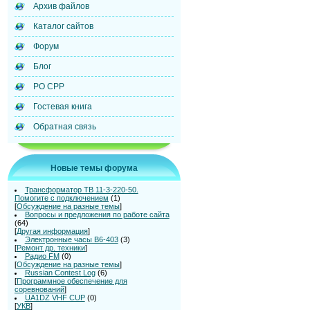
Архив файлов
Каталог сайтов
Форум
Блог
РО СРР
Гостевая книга
Обратная связь
Новые темы форума
Трансформатор ТВ 11-3-220-50.
Помогите с подключением
(1)
[
Обсуждение на разные темы
]
Вопросы и предложения по работе сайта
(64)
[
Другая информация
]
Электронные часы В6-403
(3)
[
Ремонт др. техники
]
Радио FM
(0)
[
Обсуждение на разные темы
]
Russian Contest Log
(6)
[
Программное обеспечение для
соревнований
]
UA1DZ VHF CUP
(0)
[
УКВ
]