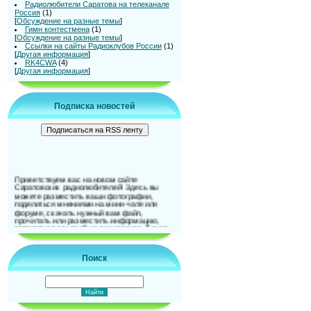
Радиолюбители Саратова на телеканале
Россия
(1)
[
Обсуждение на разные темы
]
Гимн контестмена
(1)
[
Обсуждение на разные темы
]
Ссылки на сайты Радиоклубов России
(1)
[
Другая информация
]
RK4CWA
(4)
[
Другая информация
]
Подписка новостей
Приветствуем вас на новом сайте
Саратовских радиолюбителей! Здесь вы
можете разместить ваши фотографии,
поделиться мнениями на мини-чате или
форуме, скачать нужный вам файл,
прочитать или разместить информацию,
поделиться ссылкой на ваш ресурс. Также
можно и подписаться на новости сайта. До
встречи на страницах сайта!
Поиск