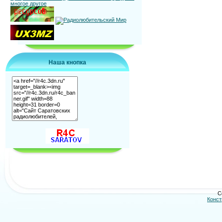
Наша кнопка
C
Конст