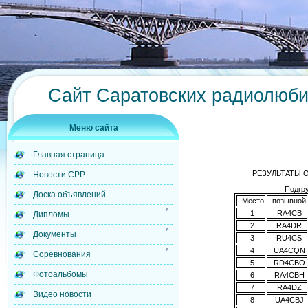
Сайт Саратовских радиолюб
Меню сайта
Главная страница
РЕЗУЛЬТАТЫ ОТ
Новости СРР
Подгр
Доска объявлений
Место
позывной
1
RA4CB
Дипломы
2
RA4DR
Документы
3
RU4CS
4
UA4CQN
Соревнования
5
RD4CBO
Фотоальбомы
6
RA4CBH
7
RA4DZ
Видео новости
8
UA4CBJ