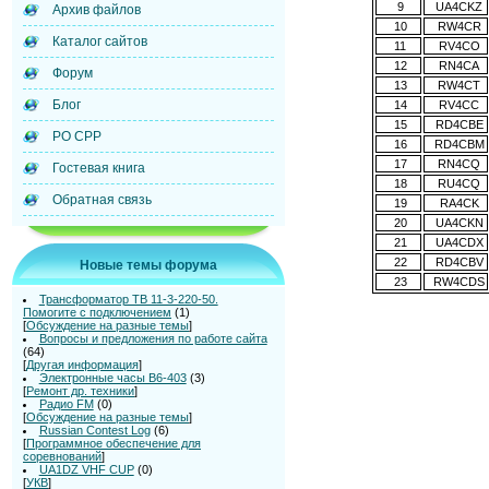
9
UA4CKZ
Архив файлов
10
RW4CR
Каталог сайтов
11
RV4CO
12
RN4CA
Форум
13
RW4CT
Блог
14
RV4CC
15
RD4CBE
РО СРР
16
RD4CBM
17
RN4CQ
Гостевая книга
18
RU4CQ
Обратная связь
19
RA4CK
20
UA4CKN
21
UA4CDX
22
RD4CBV
Новые темы форума
23
RW4CDS
Трансформатор ТВ 11-3-220-50.
Помогите с подключением
(1)
[
Обсуждение на разные темы
]
Вопросы и предложения по работе сайта
(64)
[
Другая информация
]
Электронные часы В6-403
(3)
[
Ремонт др. техники
]
Радио FM
(0)
[
Обсуждение на разные темы
]
Russian Contest Log
(6)
[
Программное обеспечение для
соревнований
]
UA1DZ VHF CUP
(0)
[
УКВ
]