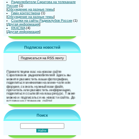
Радиолюбители Саратова на телеканале
Россия
(1)
[
Обсуждение на разные темы
]
Гимн контестмена
(1)
[
Обсуждение на разные темы
]
Ссылки на сайты Радиоклубов России
(1)
[
Другая информация
]
RK4CWA
(4)
[
Другая информация
]
Подписка новостей
Приветствуем вас на новом сайте
Саратовских радиолюбителей! Здесь вы
можете разместить ваши фотографии,
поделиться мнениями на мини-чате или
форуме, скачать нужный вам файл,
прочитать или разместить информацию,
поделиться ссылкой на ваш ресурс. Также
можно и подписаться на новости сайта. До
встречи на страницах сайта!
Поиск