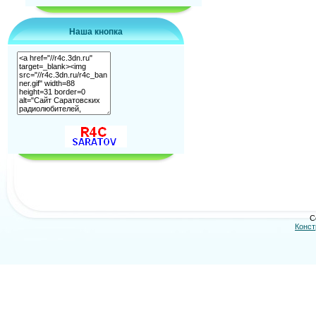
Наша кнопка
C
Конст