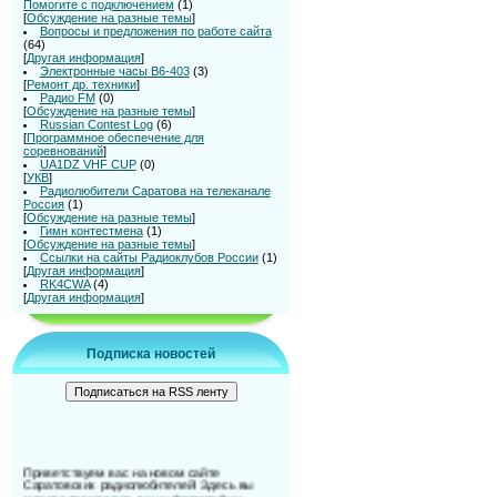
Помогите с подключением
(1)
[
Обсуждение на разные темы
]
Вопросы и предложения по работе сайта
(64)
[
Другая информация
]
Электронные часы В6-403
(3)
[
Ремонт др. техники
]
Радио FM
(0)
[
Обсуждение на разные темы
]
Russian Contest Log
(6)
[
Программное обеспечение для
соревнований
]
UA1DZ VHF CUP
(0)
[
УКВ
]
Радиолюбители Саратова на телеканале
Россия
(1)
[
Обсуждение на разные темы
]
Гимн контестмена
(1)
[
Обсуждение на разные темы
]
Ссылки на сайты Радиоклубов России
(1)
[
Другая информация
]
RK4CWA
(4)
[
Другая информация
]
Подписка новостей
Приветствуем вас на новом сайте
Саратовских радиолюбителей! Здесь вы
можете разместить ваши фотографии,