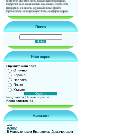
поделиться мнениями на мини-чате или
форуме, скачать нужный вам файл,
прочитать или разместить информацию,
поделиться ссылкой на ваш ресурс. Также
можно и подписаться на новости сайта. До
встречи на страницах сайта!
Поиск
Наш опрос
Оцените наш сайт
Отлично
Хорошо
Неплохо
Плохо
Ужасно
Результаты
|
Архив опросов
Всего ответов:
34
Мини-чат