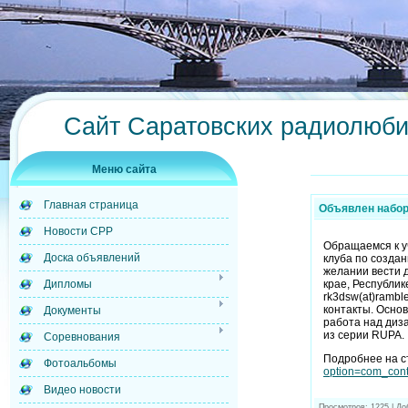
Сайт Саратовских радиолюб
Меню сайта
Главная страница
Объявлен набо
Новости СРР
Обращаемся к у
Доска объявлений
клуба по созда
желании вести 
Дипломы
крае, Республи
rk3dsw(at)rambl
контакты. Осно
Документы
работа над диз
из серии RUPA.
Соревнования
Подробнее на с
Фотоальбомы
option=com_con
Видео новости
Просмотров: 1225 | Д