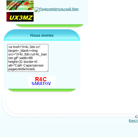
Наша кнопка
C
Конст