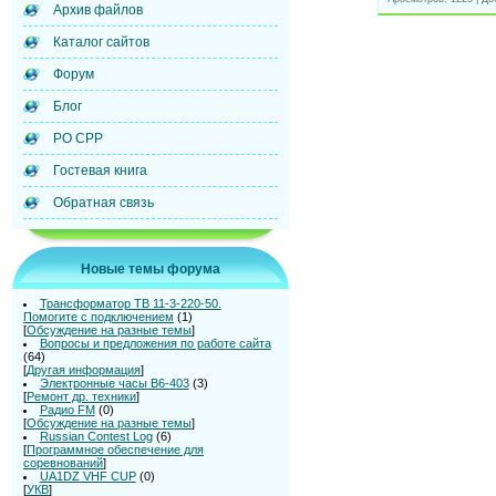
Архив файлов
Каталог сайтов
Форум
Блог
РО СРР
Гостевая книга
Обратная связь
Новые темы форума
Трансформатор ТВ 11-3-220-50.
Помогите с подключением
(1)
[
Обсуждение на разные темы
]
Вопросы и предложения по работе сайта
(64)
[
Другая информация
]
Электронные часы В6-403
(3)
[
Ремонт др. техники
]
Радио FM
(0)
[
Обсуждение на разные темы
]
Russian Contest Log
(6)
[
Программное обеспечение для
соревнований
]
UA1DZ VHF CUP
(0)
[
УКВ
]