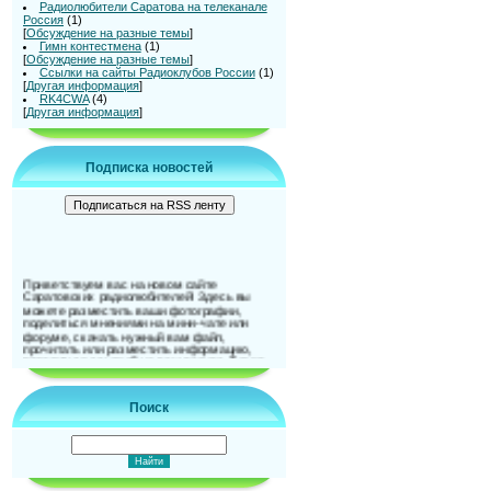
Радиолюбители Саратова на телеканале
Россия
(1)
[
Обсуждение на разные темы
]
Гимн контестмена
(1)
[
Обсуждение на разные темы
]
Ссылки на сайты Радиоклубов России
(1)
[
Другая информация
]
RK4CWA
(4)
[
Другая информация
]
Подписка новостей
Приветствуем вас на новом сайте
Саратовских радиолюбителей! Здесь вы
можете разместить ваши фотографии,
поделиться мнениями на мини-чате или
форуме, скачать нужный вам файл,
прочитать или разместить информацию,
поделиться ссылкой на ваш ресурс. Также
можно и подписаться на новости сайта. До
встречи на страницах сайта!
Поиск