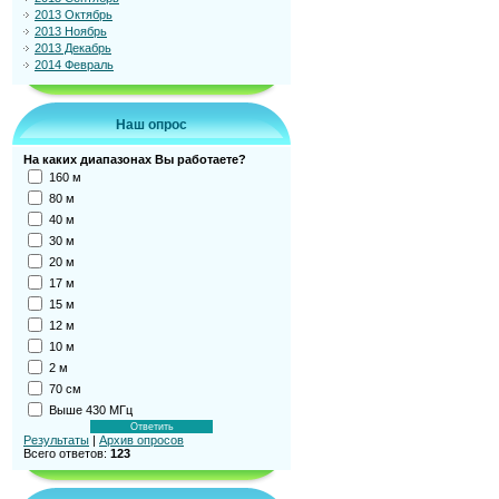
2013 Октябрь
2013 Ноябрь
2013 Декабрь
2014 Февраль
Наш опрос
На каких диапазонах Вы работаете?
160 м
80 м
40 м
30 м
20 м
17 м
15 м
12 м
10 м
2 м
70 см
Выше 430 МГц
Результаты
|
Архив опросов
Всего ответов:
123