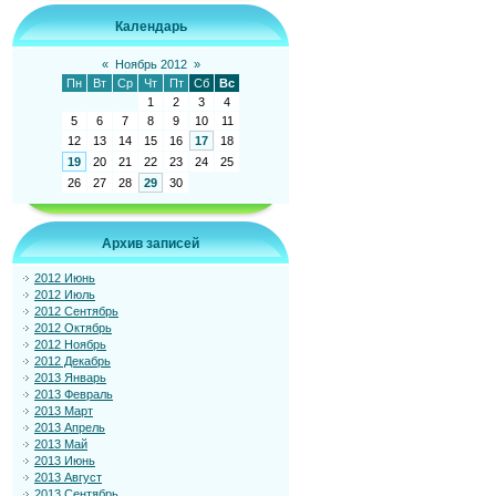
Календарь
«
Ноябрь 2012
»
Пн
Вт
Ср
Чт
Пт
Сб
Вс
1
2
3
4
5
6
7
8
9
10
11
12
13
14
15
16
17
18
19
20
21
22
23
24
25
26
27
28
29
30
Архив записей
2012 Июнь
2012 Июль
2012 Сентябрь
2012 Октябрь
2012 Ноябрь
2012 Декабрь
2013 Январь
2013 Февраль
2013 Март
2013 Апрель
2013 Май
2013 Июнь
2013 Август
2013 Сентябрь