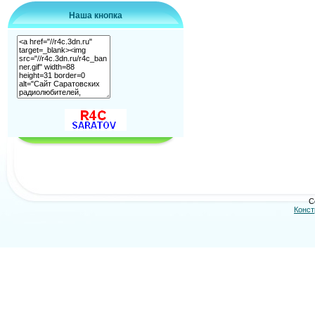
Наша кнопка
C
Конст