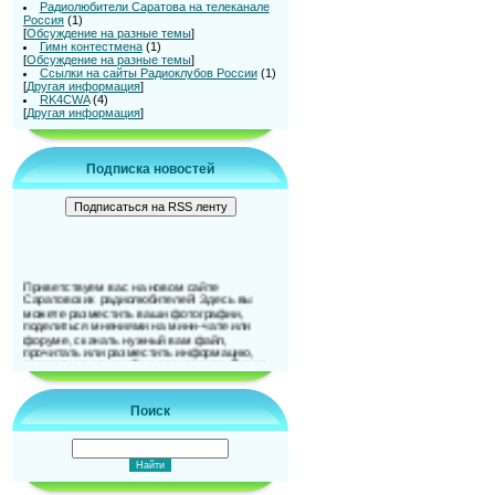
Радиолюбители Саратова на телеканале
Россия
(1)
[
Обсуждение на разные темы
]
Гимн контестмена
(1)
[
Обсуждение на разные темы
]
Ссылки на сайты Радиоклубов России
(1)
[
Другая информация
]
RK4CWA
(4)
[
Другая информация
]
Подписка новостей
Приветствуем вас на новом сайте
Саратовских радиолюбителей! Здесь вы
можете разместить ваши фотографии,
поделиться мнениями на мини-чате или
форуме, скачать нужный вам файл,
прочитать или разместить информацию,
поделиться ссылкой на ваш ресурс. Также
можно и подписаться на новости сайта. До
встречи на страницах сайта!
Поиск