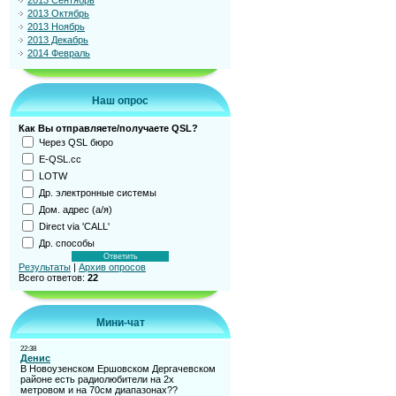
2013 Сентябрь
2013 Октябрь
2013 Ноябрь
2013 Декабрь
2014 Февраль
Наш опрос
Как Вы отправляете/получаете QSL?
Через QSL бюро
E-QSL.cc
LOTW
Др. электронные системы
Дом. адрес (а/я)
Direct via 'CALL'
Др. способы
Результаты
|
Архив опросов
Всего ответов:
22
Мини-чат