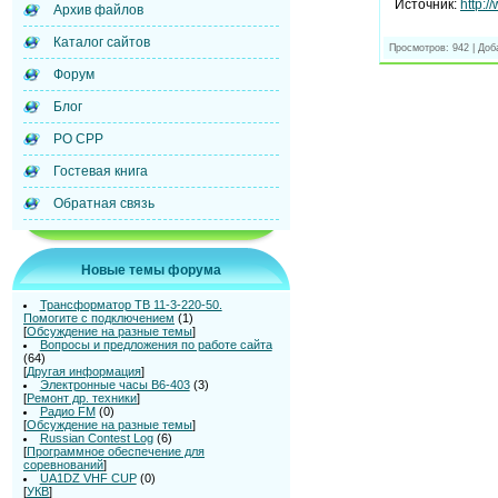
Источник:
http:
Архив файлов
Каталог сайтов
Просмотров: 942 | До
Форум
Блог
РО СРР
Гостевая книга
Обратная связь
Новые темы форума
Трансформатор ТВ 11-3-220-50.
Помогите с подключением
(1)
[
Обсуждение на разные темы
]
Вопросы и предложения по работе сайта
(64)
[
Другая информация
]
Электронные часы В6-403
(3)
[
Ремонт др. техники
]
Радио FM
(0)
[
Обсуждение на разные темы
]
Russian Contest Log
(6)
[
Программное обеспечение для
соревнований
]
UA1DZ VHF CUP
(0)
[
УКВ
]