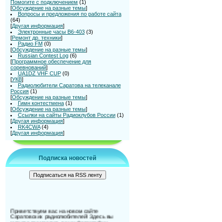
Помогите с подключением
(1)
[
Обсуждение на разные темы
]
Вопросы и предложения по работе сайта
(64)
[
Другая информация
]
Электронные часы В6-403
(3)
[
Ремонт др. техники
]
Радио FM
(0)
[
Обсуждение на разные темы
]
Russian Contest Log
(6)
[
Программное обеспечение для
соревнований
]
UA1DZ VHF CUP
(0)
[
УКВ
]
Радиолюбители Саратова на телеканале
Россия
(1)
[
Обсуждение на разные темы
]
Гимн контестмена
(1)
[
Обсуждение на разные темы
]
Ссылки на сайты Радиоклубов России
(1)
[
Другая информация
]
RK4CWA
(4)
[
Другая информация
]
Подписка новостей
Приветствуем вас на новом сайте
Саратовских радиолюбителей! Здесь вы
можете разместить ваши фотографии,