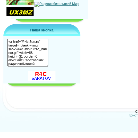
Наша кнопка
C
Конст