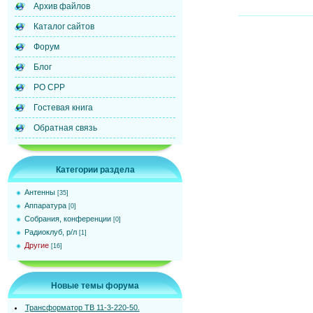
Архив файлов
Каталог сайтов
Форум
Блог
РО СРР
Гостевая книга
Обратная связь
Категории раздела
Антенны
[35]
Аппаратура
[0]
Собрания, конференции
[0]
Радиоклуб, р/л
[1]
Другие
[16]
Новые темы форума
Трансформатор ТВ 11-3-220-50.