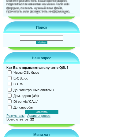
поделиться мнениями на мини-чате или
форуме, скачать нужный вам файл,
прочитать или разместить информацию,
поделиться ссылкой на ваш ресурс. Также
можно и подписаться на новости сайта. До
встречи на страницах сайта!
Поиск
Наш опрос
Как Вы отправляете/получаете QSL?
Через QSL бюро
E-QSL.cc
LOTW
Др. электронные системы
Дом. адрес (а/я)
Direct via 'CALL'
Др. способы
Результаты
|
Архив опросов
Всего ответов:
22
Мини-чат