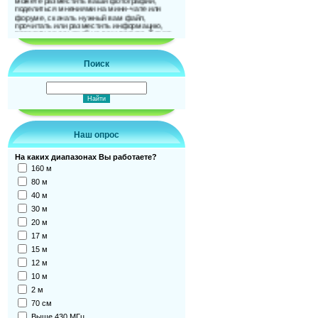
поделиться мнениями на мини-чате или
форуме, скачать нужный вам файл,
прочитать или разместить информацию,
поделиться ссылкой на ваш ресурс. Также
можно и подписаться на новости сайта. До
встречи на страницах сайта!
Поиск
Наш опрос
На каких диапазонах Вы работаете?
160 м
80 м
40 м
30 м
20 м
17 м
15 м
12 м
10 м
2 м
70 см
Выше 430 МГц