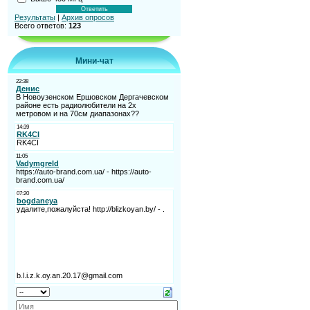
Результаты
|
Архив опросов
Всего ответов:
123
Мини-чат