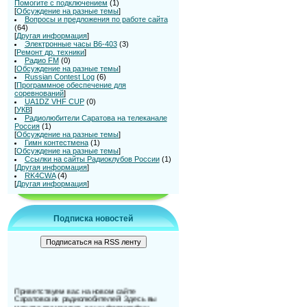
Помогите с подключением
(1)
[
Обсуждение на разные темы
]
Вопросы и предложения по работе сайта
(64)
[
Другая информация
]
Электронные часы В6-403
(3)
[
Ремонт др. техники
]
Радио FM
(0)
[
Обсуждение на разные темы
]
Russian Contest Log
(6)
[
Программное обеспечение для
соревнований
]
UA1DZ VHF CUP
(0)
[
УКВ
]
Радиолюбители Саратова на телеканале
Россия
(1)
[
Обсуждение на разные темы
]
Гимн контестмена
(1)
[
Обсуждение на разные темы
]
Ссылки на сайты Радиоклубов России
(1)
[
Другая информация
]
RK4CWA
(4)
[
Другая информация
]
Подписка новостей
Приветствуем вас на новом сайте
Саратовских радиолюбителей! Здесь вы
можете разместить ваши фотографии,