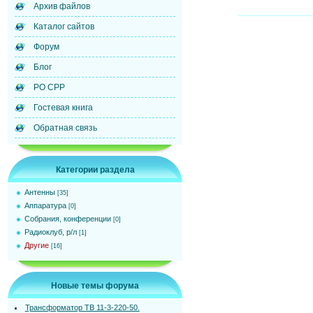
Архив файлов
Каталог сайтов
Форум
Блог
РО СРР
Гостевая книга
Обратная связь
Категории раздела
Антенны
[35]
Аппаратура
[0]
Собрания, конференции
[0]
Радиоклуб, р/л
[1]
Другие
[16]
Новые темы форума
Трансформатор ТВ 11-3-220-50.